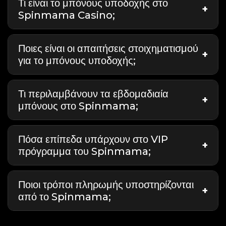
Τι είναι το μπόνους υποδοχής στο
Spinmama Casino;
Το μπόνους υποδοχής είναι ένα πακέτο που
προσφέρει 100% έως 500 EUR και 150 δωρεάν
Ποιες είναι οι απαιτήσεις στοιχηματισμού
περιστροφές για την πρώτη κατάθεση.
για το μπόνους υποδοχής;
Οι απαιτήσεις στοιχηματισμού για το μπόνους
υποδοχής είναι x35.
Τι περιλαμβάνουν τα εβδομαδιαία
μπόνους στο Spinmama;
Τα εβδομαδιαία μπόνους περιλαμβάνουν επιστροφή
χρημάτων έως 25% και κυριακάτικο reload 25%
Πόσα επίπεδα υπάρχουν στο VIP
έως 100 EUR.
πρόγραμμα του Spinmama;
Υπάρχουν 16 επίπεδα στο VIP πρόγραμμα, από το
Bronze έως το Platinum.
Ποιοι τρόποι πληρωμής υποστηρίζονται
από το Spinmama;
Το Spinmama υποστηρίζει παραδοσιακές