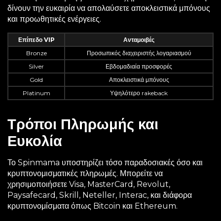
δίνουν την ευκαιρία να απολαύσετε αποκλειστικά μπόνους
και προωθητικές ενέργειες.
Επίπεδο VIP
Ανταμοιβές
Bronze
Προσωπικός διαχειριστής λογαριασμού
Silver
Εβδομαδιαία προσφορές
Gold
Αποκλειστικά μπόνους
Platinum
Υψηλότερο rakeback
Τρόποι Πληρωμής και
Ευκολία
Το
Spinmama
υποστηρίζει τόσο παραδοσιακές όσο και
κρυπτονομισματικές πληρωμές. Μπορείτε να
χρησιμοποιήσετε Visa, MasterCard, Revolut,
Paysafecard, Skrill, Neteller, Interac, και διάφορα
κρυπτονομίσματα όπως Bitcoin και Ethereum.