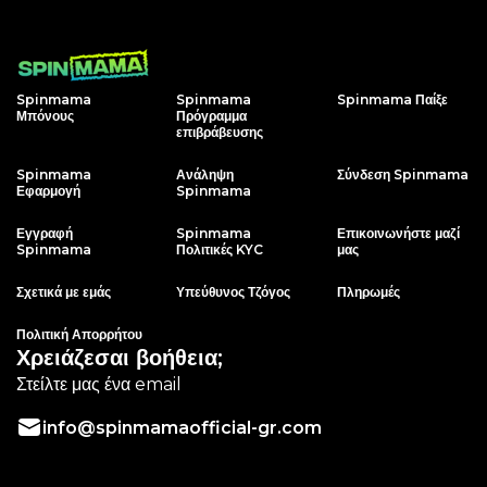
πληρωμές όπως Visa και MasterCard καθώς και
κρυπτονομίσματα όπως Bitcoin και Ethereum.
Spinmama
Spinmama
Spinmama Παίξε
Μπόνους
Πρόγραμμα
επιβράβευσης
Spinmama
Ανάληψη
Σύνδεση Spinmama
Εφαρμογή
Spinmama
Εγγραφή
Spinmama
Επικοινωνήστε μαζί
Spinmama
Πολιτικές KYC
μας
Σχετικά με εμάς
Υπεύθυνος Τζόγος
Πληρωμές
Πολιτική Απορρήτου
Χρειάζεσαι βοήθεια;
Στείλτε μας ένα email
info@spinmamaofficial-gr.com